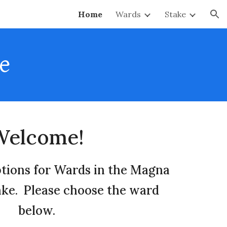
Home
Wards
Stake
ion
ke
Welcome!
ptions for Wards in the Magna
ke. Please choose the ward
below.