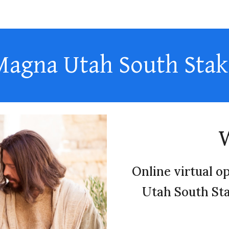
ip to main content
Skip to navigat
agna Utah South Sta
Online virtual o
Utah South Sta