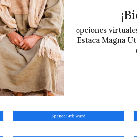
¡B
pciones virtuales
O
Estaca Magna Utah
Spencer 4th Ward